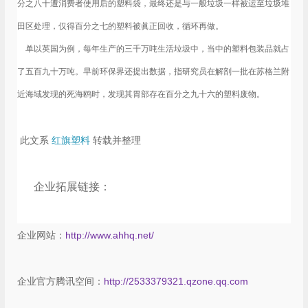
分之八十遭消费者使用后的塑料袋，最终还是与一般垃圾一样被运至垃圾堆
田区处理，仅得百分之七的塑料被眞正回收，循环再做。
单以英国为例，每年生产的三千万吨生活垃圾中，当中的塑料包装品就占
了五百九十万吨。早前环保界还提出数据，指研究员在解剖一批在苏格兰附
近海域发现的死海鸥时，发现其胃部存在百分之九十六的塑料废物。
此文系
红旗塑料
转载并整理
企业拓展链接：
企业网站：
http://www.ahhq.net/
企业官方腾讯空间：
http://2533379321.qzone.qq.com